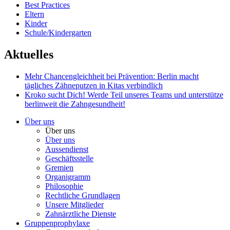
Best Practices
Eltern
Kinder
Schule/Kindergarten
Aktuelles
Mehr Chancengleichheit bei Prävention: Berlin macht
tägliches Zähneputzen in Kitas verbindlich
Kroko sucht Dich!
Werde Teil unseres Teams und unterstütze
berlinweit die Zahngesundheit!
Über uns
Über uns
Über uns
Aussendienst
Geschäftsstelle
Gremien
Organigramm
Philosophie
Rechtliche Grundlagen
Unsere Mitglieder
Zahnärztliche Dienste
Gruppenprophylaxe