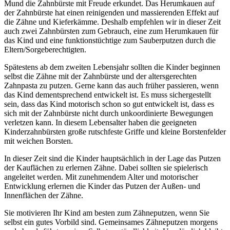
Mund die Zahnbürste mit Freude erkundet. Das Herumkauen auf
der Zahnbürste hat einen reinigenden und massierenden Effekt auf
die Zähne und Kieferkämme. Deshalb empfehlen wir in dieser Zeit
auch zwei Zahnbürsten zum Gebrauch, eine zum Herumkauen für
das Kind und eine funktionstüchtige zum Sauberputzen durch die
Eltern/Sorgeberechtigten.
Spätestens ab dem zweiten Lebensjahr sollten die Kinder beginnen
selbst die Zähne mit der Zahnbürste und der altersgerechten
Zahnpasta zu putzen. Gerne kann das auch früher passieren, wenn
das Kind dementsprechend entwickelt ist. Es muss sichergestellt
sein, dass das Kind motorisch schon so gut entwickelt ist, dass es
sich mit der Zahnbürste nicht durch unkoordinierte Bewegungen
verletzen kann. In diesem Lebensalter haben die geeigneten
Kinderzahnbürsten große rutschfeste Griffe und kleine Borstenfelder
mit weichen Borsten.
In dieser Zeit sind die Kinder hauptsächlich in der Lage das Putzen
der Kauflächen zu erlernen Zähne. Dabei sollten sie spielerisch
angeleitet werden. Mit zunehmendem Alter und motorischer
Entwicklung erlernen die Kinder das Putzen der Außen- und
Innenflächen der Zähne.
Sie motivieren Ihr Kind am besten zum Zähneputzen, wenn Sie
selbst ein gutes Vorbild sind. Gemeinsames Zähneputzen morgens