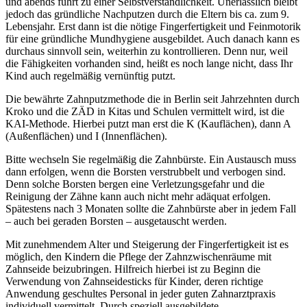
und abends führt zu einer Selbstverständlichkeit. Unerlässlich bleibt
jedoch das gründliche Nachputzen durch die Eltern bis ca. zum 9.
Lebensjahr. Erst dann ist die nötige Fingerfertigkeit und Feinmotorik
für eine gründliche Mundhygiene ausgebildet. Auch danach kann es
durchaus sinnvoll sein, weiterhin zu kontrollieren. Denn nur, weil
die Fähigkeiten vorhanden sind, heißt es noch lange nicht, dass Ihr
Kind auch regelmäßig vernünftig putzt.
Die bewährte Zahnputzmethode die in Berlin seit Jahrzehnten durch
Kroko und die ZÄD in Kitas und Schulen vermittelt wird, ist die
KAI-Methode. Hierbei putzt man erst die K (Kauflächen), dann A
(Außenflächen) und I (Innenflächen).
Bitte wechseln Sie regelmäßig die Zahnbürste. Ein Austausch muss
dann erfolgen, wenn die Borsten verstrubbelt und verbogen sind.
Denn solche Borsten bergen eine Verletzungsgefahr und die
Reinigung der Zähne kann auch nicht mehr adäquat erfolgen.
Spätestens nach 3 Monaten sollte die Zahnbürste aber in jedem Fall
– auch bei geraden Borsten – ausgetauscht werden.
Mit zunehmendem Alter und Steigerung der Fingerfertigkeit ist es
möglich, den Kindern die Pflege der Zahnzwischenräume mit
Zahnseide beizubringen. Hilfreich hierbei ist zu Beginn die
Verwendung von Zahnseidesticks für Kinder, deren richtige
Anwendung geschultes Personal in jeder guten Zahnarztpraxis
individuell vermittelt. Durch speziell ausgebildete