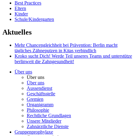
Best Practices
Eltern
Kinder
Schule/Kindergarten
Aktuelles
Mehr Chancengleichheit bei Prävention: Berlin macht
tägliches Zähneputzen in Kitas verbindlich
Kroko sucht Dich!
Werde Teil unseres Teams und unterstütze
berlinweit die Zahngesundheit!
Über uns
Über uns
Über uns
Aussendienst
Geschäftsstelle
Gremien
Organigramm
Philosophie
Rechtliche Grundlagen
Unsere Mitglieder
Zahnärztliche Dienste
Gruppenprophylaxe