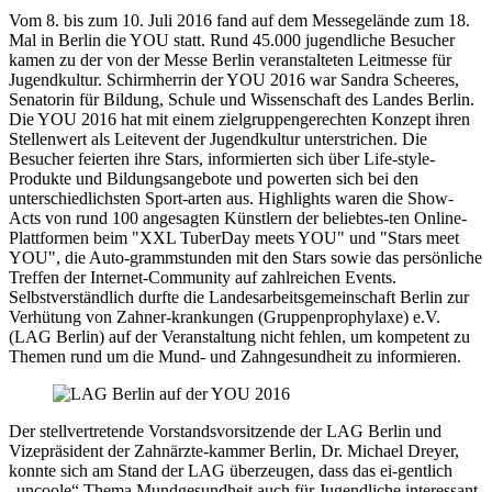
Vom 8. bis zum 10. Juli 2016 fand auf dem Messegelände zum 18.
Mal in Berlin die YOU statt. Rund 45.000 jugendliche Besucher
kamen zu der von der Messe Berlin veranstalteten Leitmesse für
Jugendkultur. Schirmherrin der YOU 2016 war Sandra Scheeres,
Senatorin für Bildung, Schule und Wissenschaft des Landes Berlin.
Die YOU 2016 hat mit einem zielgruppengerechten Konzept ihren
Stellenwert als Leitevent der Jugendkultur unterstrichen. Die
Besucher feierten ihre Stars, informierten sich über Life-style-
Produkte und Bildungsangebote und powerten sich bei den
unterschiedlichsten Sport-arten aus. Highlights waren die Show-
Acts von rund 100 angesagten Künstlern der beliebtes-ten Online-
Plattformen beim "XXL TuberDay meets YOU" und "Stars meet
YOU", die Auto-grammstunden mit den Stars sowie das persönliche
Treffen der Internet-Community auf zahlreichen Events.
Selbstverständlich durfte die Landesarbeitsgemeinschaft Berlin zur
Verhütung von Zahner-krankungen (Gruppenprophylaxe) e.V.
(LAG Berlin) auf der Veranstaltung nicht fehlen, um kompetent zu
Themen rund um die Mund- und Zahngesundheit zu informieren.
Der stellvertretende Vorstandsvorsitzende der LAG Berlin und
Vizepräsident der Zahnärzte-kammer Berlin, Dr. Michael Dreyer,
konnte sich am Stand der LAG überzeugen, dass das ei-gentlich
„uncoole“ Thema Mundgesundheit auch für Jugendliche interessant