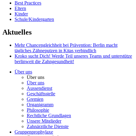
Best Practices
Eltern
Kinder
Schule/Kindergarten
Aktuelles
Mehr Chancengleichheit bei Prävention: Berlin macht
tägliches Zähneputzen in Kitas verbindlich
Kroko sucht Dich!
Werde Teil unseres Teams und unterstütze
berlinweit die Zahngesundheit!
Über uns
Über uns
Über uns
Aussendienst
Geschäftsstelle
Gremien
Organigramm
Philosophie
Rechtliche Grundlagen
Unsere Mitglieder
Zahnärztliche Dienste
Gruppenprophylaxe